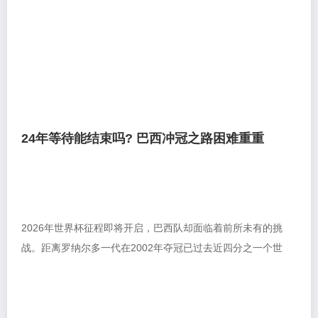
24年等待能结束吗? 巴西冲冠之路困难重重
2026年世界杯征程即将开启，巴西队却面临着前所未有的挑
战。距离罗纳尔多一代在2002年夺冠已过去近四分之一个世
纪，这支南美劲旅不仅未能再捧金杯，如今甚至难以确...