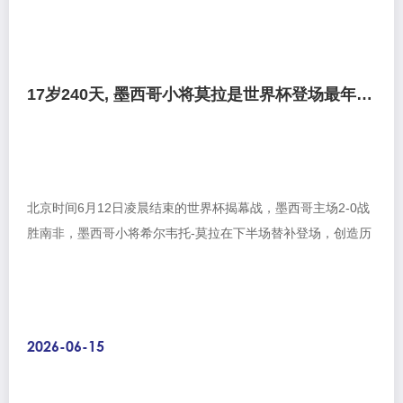
17岁240天, 墨西哥小将莫拉是世界杯登场最年轻东道主球员
北京时间6月12日凌晨结束的世界杯揭幕战，墨西哥主场2-0战
胜南非，墨西哥小将希尔韦托-莫拉在下半场替补登场，创造历
史。 据统计，莫拉以17岁240天的年纪，成...
2026-06-15