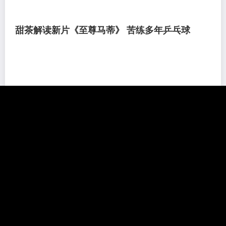
甜茶解读新片《至尊马蒂》 苦练多年乒乓球
《至尊马蒂》 新浪娱乐讯 北京时间12月30日消息，据外国媒
体报道，提莫西·查拉梅告诉THR：为了乒乓球题材新片《至尊
马蒂》，他从2018年开始，世界各地工作的...
2026-04-14