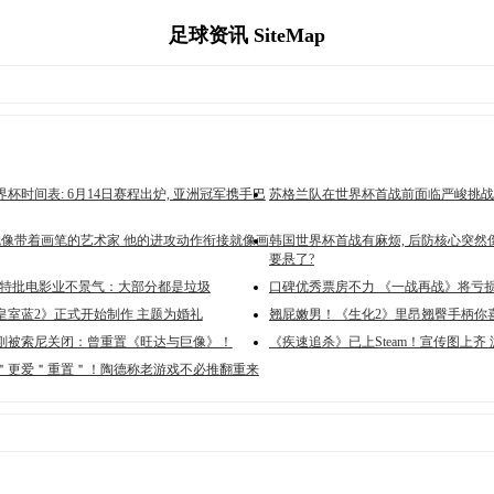
足球资讯 SiteMap
杯时间表: 6月14日赛程出炉, 亚洲冠军携手巴
苏格兰队在世界杯首战前面临严峻挑战
文就像带着画笔的艺术家 他的进攻动作衔接就像画
韩国世界杯首战有麻烦, 后防核心突然倒
要悬了?
科特批电影业不景气：大部分都是垃圾
口碑优秀票房不力 《一战再战》将亏损
皇室蓝2》正式开始制作 主题为婚礼
翘屁嫩男！《生化2》里昂翘臀手柄你
刚被索尼关闭：曾重置《旺达与巨像》！
《疾速追杀》已上Steam！宣传图上齐
＂更爱＂重置＂！陶德称老游戏不必推翻重来