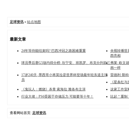
足球资讯
»
站点地图
最新文章
24年等待能结束吗? 巴西冲冠之路困难重重
央视转播世界
西亮相
球员季后赛G5场均得分榜: 坎宁安、班凯罗、布克分列前三
弗莱: 欧
画一样
17岁240天, 墨西哥小将莫拉是世界杯登场最年轻东道主球
雷德利·斯
员
《星条红与
《鬼玩人：燃烧》杀青 索海拉·雅各布主演
这家工作室
行业大佬：PS6受困于存储压力 可能要等十年！
比起＂重制
查看网站首页:
足球资讯