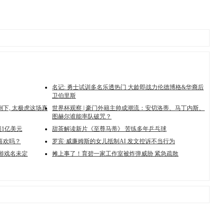
名记: 勇士试训多名乐透热门 大龄即战力伦德博格&华裔后
卫伯里斯
下, 太极虎这场真
世界杯观察 | 豪门外籍主帅成潮流：安切洛蒂、马丁内斯、
图赫尔谁能率队破咒？
1亿美元
甜茶解读新片《至尊马蒂》 苦练多年乒乓球
喜欢吗？
罗宾·威廉姆斯的女儿抵制AI 发文控诉不当行为
 游戏名未定
摊上事了！育碧一家工作室被炸弹威胁 紧急疏散