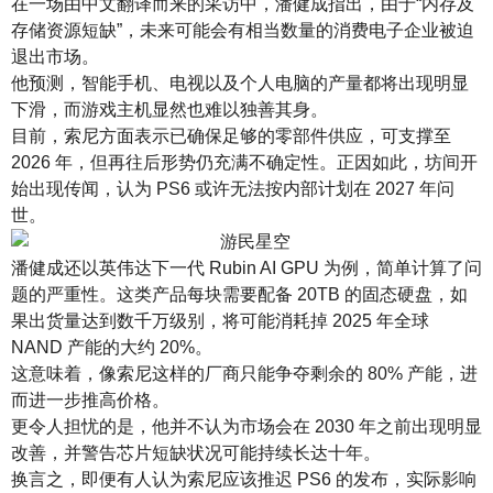
在一场由中文翻译而来的采访中，潘健成指出，由于“内存及
存储资源短缺”，未来可能会有相当数量的消费电子企业被迫
退出市场。
他预测，智能手机、电视以及个人电脑的产量都将出现明显
下滑，而游戏主机显然也难以独善其身。
目前，索尼方面表示已确保足够的零部件供应，可支撑至
2026 年，但再往后形势仍充满不确定性。正因如此，坊间开
始出现传闻，认为 PS6 或许无法按内部计划在 2027 年问
世。
潘健成还以英伟达下一代 Rubin AI GPU 为例，简单计算了问
题的严重性。这类产品每块需要配备 20TB 的固态硬盘，如
果出货量达到数千万级别，将可能消耗掉 2025 年全球
NAND 产能的大约 20%。
这意味着，像索尼这样的厂商只能争夺剩余的 80% 产能，进
而进一步推高价格。
更令人担忧的是，他并不认为市场会在 2030 年之前出现明显
改善，并警告芯片短缺状况可能持续长达十年。
换言之，即便有人认为索尼应该推迟 PS6 的发布，实际影响