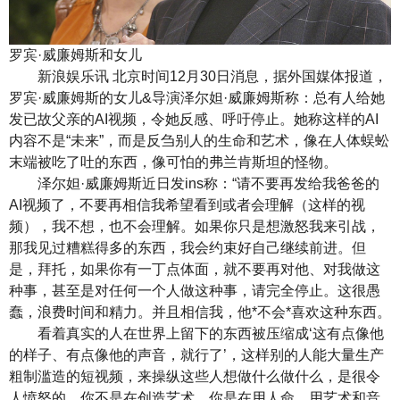
罗宾·威廉姆斯和女儿
新浪娱乐讯 北京时间12月30日消息，据外国媒体报道，
罗宾·威廉姆斯的女儿&导演泽尔妲·威廉姆斯称：总有人给她
发已故父亲的AI视频，令她反感、呼吁停止。她称这样的AI
内容不是“未来”，而是反刍别人的生命和艺术，像在人体蜈蚣
末端被吃了吐的东西，像可怕的弗兰肯斯坦的怪物。
泽尔妲·威廉姆斯近日发ins称：“请不要再发给我爸爸的
AI视频了，不要再相信我希望看到或者会理解（这样的视
频），我不想，也不会理解。如果你只是想激怒我来引战，
那我见过糟糕得多的东西，我会约束好自己继续前进。但
是，拜托，如果你有一丁点体面，就不要再对他、对我做这
种事，甚至是对任何一个人做这种事，请完全停止。这很愚
蠢，浪费时间和精力。并且相信我，他*不会*喜欢这种东西。
看着真实的人在世界上留下的东西被压缩成‘这有点像他
的样子、有点像他的声音，就行了’，这样别的人能大量生产
粗制滥造的短视频，来操纵这些人想做什么做什么，是很令
人愤怒的。你不是在创造艺术，你是在用人命、用艺术和音