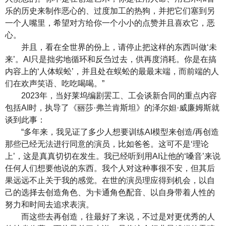
乐的历史来制作恶心的、过度加工的热狗，并把它们塞到另
一个人嘴里，希望对方给你一个小小的点赞并且喜欢它，恶
心。
并且，看在全世界的份上，请停止把这样的东西叫做‘未
来’。AI只是拙劣地循环和反刍过去，供再度消耗。你是在搞
内容上的‘人体蜈蚣’，并且处在蜈蚣的最最末端，而前端的人
们在欢声笑语、吃吃喝喝。”
2023年，当好莱坞编剧罢工、工会谈新合同的重点内容
包括AI时，执导了《丽莎·弗兰肯斯坦》的泽尔妲·威廉姆斯就
谈到此事：
“多年来，我见证了多少人想要训练AI模型来创造/再创造
那些已经无法进行同意的演员，比如爸爸。这可不是‘理论
上’，这是真真切切在发生。我已经听到用AI让他的‘嗓音’来说
任何人们想要他说的东西。我个人对这种事很不安，但其后
果远远不止关于我的感觉。在世的演员理应得到机会，以自
己的选择去创造角色、为卡通角色配音、以自身带着人性的
努力和时间去追求表演。
而这些去再创造，往最好了来说，不过是对更优秀的人