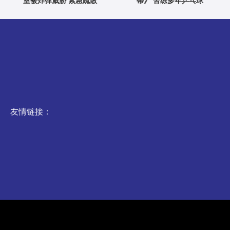
室被炸弹威胁 紧急疏散
蒂》 苦练多年乒乓球
友情链接：