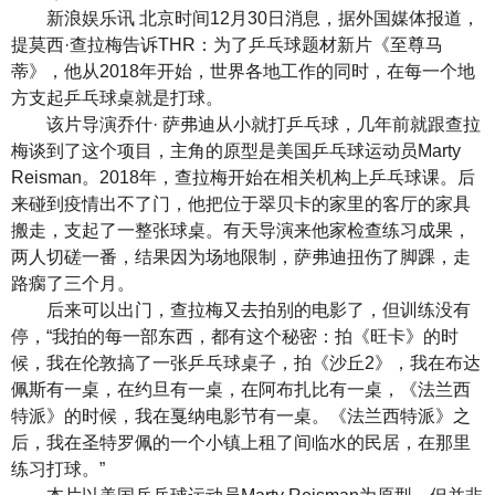
新浪娱乐讯 北京时间12月30日消息，据外国媒体报道，
提莫西·查拉梅告诉THR：为了乒乓球题材新片《至尊马
蒂》，他从2018年开始，世界各地工作的同时，在每一个地
方支起乒乓球桌就是打球。
该片导演乔什· 萨弗迪从小就打乒乓球，几年前就跟查拉
梅谈到了这个项目，主角的原型是美国乒乓球运动员Marty
Reisman。2018年，查拉梅开始在相关机构上乒乓球课。后
来碰到疫情出不了门，他把位于翠贝卡的家里的客厅的家具
搬走，支起了一整张球桌。有天导演来他家检查练习成果，
两人切磋一番，结果因为场地限制，萨弗迪扭伤了脚踝，走
路瘸了三个月。
后来可以出门，查拉梅又去拍别的电影了，但训练没有
停，“我拍的每一部东西，都有这个秘密：拍《旺卡》的时
候，我在伦敦搞了一张乒乓球桌子，拍《沙丘2》，我在布达
佩斯有一桌，在约旦有一桌，在阿布扎比有一桌，《法兰西
特派》的时候，我在戛纳电影节有一桌。《法兰西特派》之
后，我在圣特罗佩的一个小镇上租了间临水的民居，在那里
练习打球。”