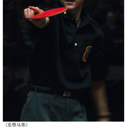
《至尊马蒂》