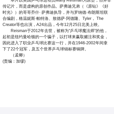
本片以美国乒乓球运动员Marty Reisman为原型，但并非
传记片，而是虚构的原创作品。萨弗迪兄弟（《原钻》《好
时光》）的哥哥乔什· 萨弗迪执导，并与罗纳德·布朗斯坦联
合编剧，格温妮斯·帕特洛、敖德萨·阿德隆、Tyler， The
Creator等也出演，A24出品，今年12月25日北美上映。
Reisman于2012年去世，被称为“乒乓球魔法师”的他，
起初是纽约曼哈顿的一个骗子，以打球来赢取赌注和奖金，
因此进入了职业乒乓球比赛这一行，并在1946-2002年间拿
下了22个冠军，及五个世界乒乓球锦标赛铜牌。
（孟卿）
(责编：加缪)